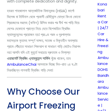
with complete dedication and dignity.
Kona
bari
হযরত শাহজালাল আন্তর্জাতিক বিমানবন্দর (HSIA) কার্গো
Rent
ভিলেজ বা টার্মিনাল থেকে প্রবাসী রেমিট্যান্স যোদ্ধা কিংবা কোনো
a Car
প্রিয়জনের মরদেহ (কফিন) রিসিভ করার পর দীর্ঘ পথ পাড়ি দিয়ে
| 24/7
দেশের যেকোনো প্রান্তে নিয়ে যেতে বিশেষায়িত ফ্রিজিং
Car
অ্যাম্বুলেন্সের প্রয়োজন হয়। প্রচণ্ড গরম ও দূরপাল্লার
Hire &
মহাসড়কে মৃতদেহ সম্পূর্ণ অক্ষত, সতেজ ও বিকৃতহীন অবস্থায়
Freezi
গ্রামে পৌঁছাতে সাধারণ পিকআপ বা সাধারণ গাড়ি মোটেও নিরাপদ
ng
নয়। আপনি যদি এই মুহূর্তে সবচেয়ে দ্রুততম ও বিশ্বস্ত
Ambu
এয়ারপোর্ট ফ্রিজিং এ্যাম্বুলেন্স সার্ভিস
খুঁজে থাকেন, তবে
lance
AmbulanceChai
আপনাকে দিচ্ছে দিন-রাত ২৪ ঘণ্টা
DOHS
নিরবচ্ছিন্ন লাশবাহী ফ্রিজিং গাড়ি সেবা।
Baridh
ara
Ambu
Why Choose Our
lance
Servic
Airport Freezing
e |