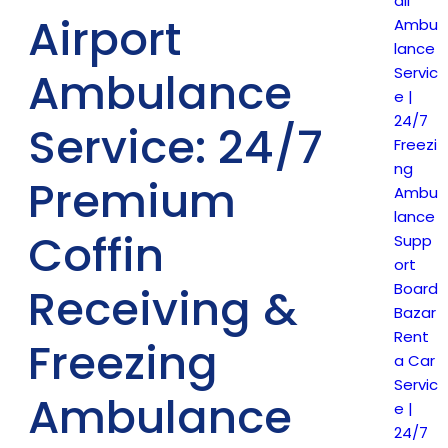
ail
Airport
Ambu
lance
Servic
Ambulance
e |
24/7
Service: 24/7
Freezi
ng
Premium
Ambu
lance
Coffin
Supp
ort
Board
Receiving &
Bazar
Rent
Freezing
a Car
Servic
Ambulance
e |
24/7