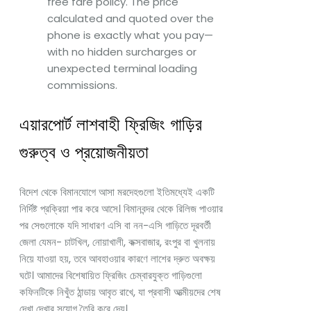
free fare policy. The price
calculated and quoted over the
phone is exactly what you pay—
with no hidden surcharges or
unexpected terminal loading
commissions.
এয়ারপোর্ট লাশবাহী ফ্রিজিং গাড়ির
গুরুত্ব ও প্রয়োজনীয়তা
বিদেশ থেকে বিমানযোগে আসা মরদেহগুলো ইতিমধ্যেই একটি
নির্দিষ্ট প্রক্রিয়া পার করে আসে। বিমানবন্দর থেকে রিলিজ পাওয়ার
পর সেগুলোকে যদি সাধারণ এসি বা নন-এসি গাড়িতে দূরবর্তী
জেলা যেমন- চাটখিল, নোয়াখালী, কক্সবাজার, রংপুর বা খুলনায়
নিয়ে যাওয়া হয়, তবে আবহাওয়ার কারণে লাশের দ্রুত অবক্ষয়
ঘটে। আমাদের বিশেষায়িত ফ্রিজিং চেম্বারযুক্ত গাড়িগুলো
কফিনটিকে নিখুঁত ঠান্ডায় আবৃত রাখে, যা প্রবাসী আত্মীয়দের শেষ
দেখা দেখার সুযোগ তৈরি করে দেয়।