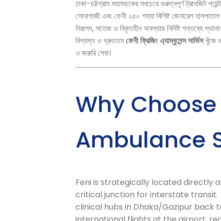
ঢাকা-চট্টগ্রাম মহাসড়কের সবচেয়ে গুরুত্বপূর্ণ ট্রানজিট পয়
সোনাগাজী এবং ফেনী ২৫০ শয্যা বিশিষ্ট জেনারেল হাসপাতাল 
নিরাপদ, সতেজ ও বিকৃতহীন অবস্থায় নির্দিষ্ট গন্তব্যে স্থানা
বিশ্বস্ত ও দ্রুততম
ফেনী ফ্রিজিং এ্যাম্বুলেন্স সার্ভিস
খুঁজে 
ও জরুরি সেবা।
Why Choose 
Ambulance Se
Feni is strategically located directl
critical junction for interstate tran
clinical hubs in Dhaka/Gazipur back t
international flights at the airport,