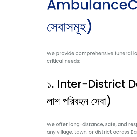
AmbulanceChai
সেবাসমূহ)
We provide comprehensive funeral log
critical needs:
১. Inter-District 
লাশ পরিবহন সেবা)
We offer long-distance, safe, and res
any village, town, or district across Banglade