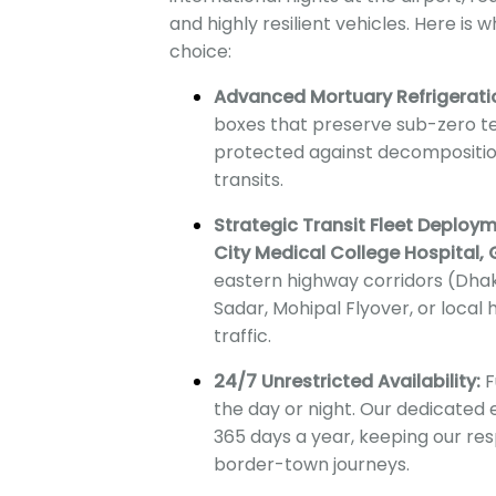
and highly resilient vehicles. Here is 
choice:
Advanced Mortuary Refrigerati
boxes that preserve sub-zero t
protected against decomposition
transits.
Strategic Transit Fleet Deploym
City Medical College Hospital, 
eastern highway corridors (Dhak
Sadar, Mohipal Flyover, or local
traffic.
24/7 Unrestricted Availability:
F
the day or night. Our dedicated
365 days a year, keeping our r
border-town journeys.