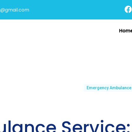
i@gmail.com
Hom
Emergency Ambulance
lance Service: