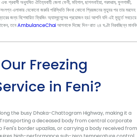
েন্ট এবং প্রবাসী অধ্যুষিত ঐতিহ্যবাহী জেলা ফেনী, মহিপাল, ছাগলনাইয়া, পরশুরাম, ফুলগাজী,
সংলগ্ন এলাকায় যেকোনো জরুরি পরিস্থিতি কিংবা কোনো প্রিয়জনের মৃত্যুর পর তার মরদেহ
ন্তরের জন্য বিশেষায়িত ফ্রিজিং অ্যাম্বুলেন্সের প্রয়োজন হয়। আপনি যদি এই মুহূর্তে সবচেয়ে
থাকেন, তবে
AmbulanceChai
আপনাকে দিচ্ছে দিন-রাত ২৪ ঘণ্টা নিরবচ্ছিন্ন মানব
Our Freezing
rvice in Feni?
y along the busy Dhaka-Chattogram Highway, making it a
sit. Transporting a deceased body from central corporate
o Feni's border upazilas, or carrying a body received from
 requires high-performance sub-zero temperature control