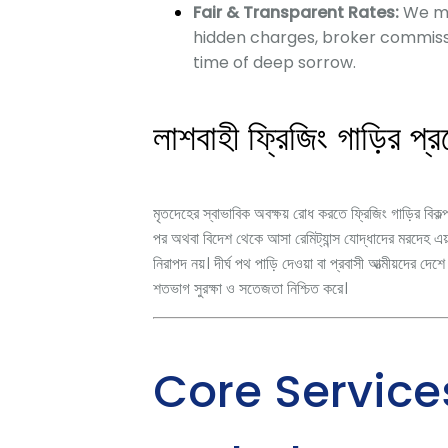
Fair & Transparent Rates:
We mai
hidden charges, broker commissio
time of deep sorrow.
লাশবাহী ফ্রিজিং গাড়ির প্র
মৃতদেহের স্বাভাবিক অবক্ষয় রোধ করতে ফ্রিজিং গাড়ির বিকল
পর অথবা বিদেশ থেকে আসা রেমিট্যান্স যোদ্ধাদের মরদেহ এয
নিরাপদ নয়। দীর্ঘ পথ পাড়ি দেওয়া বা প্রবাসী আত্মীয়দের দেশ
শতভাগ সুরক্ষা ও সতেজতা নিশ্চিত করে।
Core Service