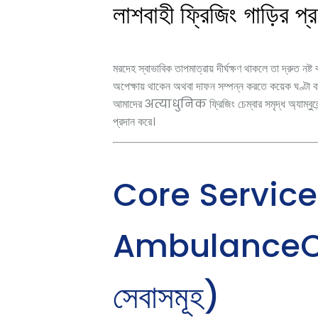
লাশবাহী ফ্রিজিং গাড়ির প্
মরদেহ স্বাভাবিক তাপমাত্রায় দীর্ঘক্ষণ থাকলে তা দ্রুত নষ
অপেক্ষায় থাকেন অথবা দাফন সম্পন্ন করতে কয়েক ঘণ্টা বা
আমাদের अत्याधुनिक ফ্রিজিং চেম্বার সমৃদ্ধ অ্যাম্বুলেন্
প্রদান করে।
Core Service
AmbulanceCha
সেবাসমূহ)