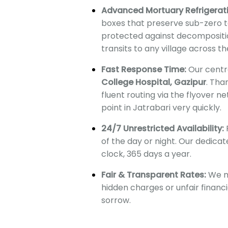
Advanced Mortuary Refrigerat
boxes that preserve sub-zero t
protected against decompositio
transits to any village across t
Fast Response Time:
Our centra
College Hospital, Gazipur
. Tha
fluent routing via the flyover 
point in Jatrabari very quickly.
24/7 Unrestricted Availability:
of the day or night. Our dedic
clock, 365 days a year.
Fair & Transparent Rates:
We ma
hidden charges or unfair financ
sorrow.