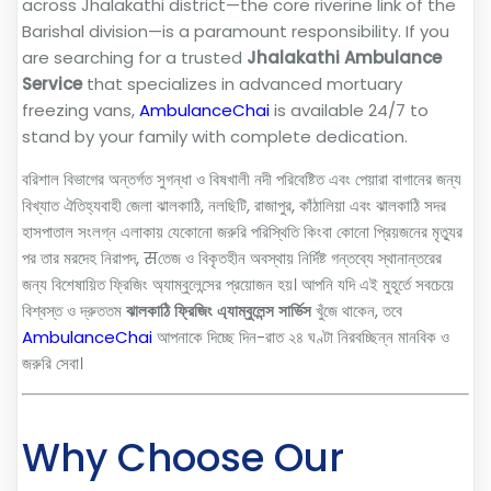
across Jhalakathi district—the core riverine link of the
Barishal division—is a paramount responsibility. If you
are searching for a trusted
Jhalakathi Ambulance
Service
that specializes in advanced mortuary
freezing vans,
AmbulanceChai
is available 24/7 to
stand by your family with complete dedication.
বরিশাল বিভাগের অন্তর্গত সুগন্ধা ও বিষখালী নদী পরিবেষ্টিত এবং পেয়ারা বাগানের জন্য
বিখ্যাত ঐতিহ্যবাহী জেলা ঝালকাঠি, নলছিটি, রাজাপুর, কাঁঠালিয়া এবং ঝালকাঠি সদর
হাসপাতাল সংলগ্ন এলাকায় যেকোনো জরুরি পরিস্থিতি কিংবা কোনো প্রিয়জনের মৃত্যুর
পর তার মরদেহ নিরাপদ, सতেজ ও বিকৃতহীন অবস্থায় নির্দিষ্ট গন্তব্যে স্থানান্তরের
জন্য বিশেষায়িত ফ্রিজিং অ্যাম্বুলেন্সের প্রয়োজন হয়। আপনি যদি এই মুহূর্তে সবচেয়ে
বিশ্বস্ত ও দ্রুততম
ঝালকাঠি ফ্রিজিং এ্যাম্বুলেন্স সার্ভিস
খুঁজে থাকেন, তবে
AmbulanceChai
আপনাকে দিচ্ছে দিন-রাত ২৪ ঘণ্টা নিরবচ্ছিন্ন মানবিক ও
জরুরি সেবা।
Why Choose Our