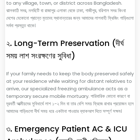
to any village, town, or district across Bangladesh.
ঝালকাঠি সদর, নলছিটি বা রাজাপুর এলাকা থেকে ঢাকা, গাজীপুর, বরিশাল সদর কিংবা
দেশের যেকোনো প্রান্তে মৃতদেহ স্থানান্তরের জন্য আমাদের লাশবাহী ফ্রিজিং গাড়িগুলো
সর্বদা প্রস্তুত থাকে।
২. Long-Term Preservation (দীর্ঘ
সময় লাশ সংরক্ষণের সুবিধা)
If your family needs to keep the body preserved safely
at your residence while waiting for distant relatives to
arrive, our specialized freezing ambulance acts as a
temporary secure mobile mortuary. পারিবারিক কোনো কারণে বা
দূরবর্তী আত্মীয়দের সুবিধার্থে লাশ ১-২ দিন বা তার বেশি সময় ফ্রিজে রাখার প্রয়োজন হলে
আমাদের গাড়িগুলো দীর্ঘ সময় ধরে একটানা পাওয়ার ব্যাকআপ দিতে সম্পূর্ণ সক্ষম।
৩. Emergency Patient AC & ICU