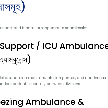
বাসমূহ)
transport and funeral arrangements seamlessly:
e Support / ICU Ambulanc
াম্বুলেন্স)
ators,
cardiac monitors,
infusion pumps,
and continuous
itical patients securely between divisions.
reezing Ambulance &