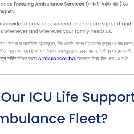
rmance
Freezing Ambulance Services (লাশবাহী ফ্রিজিং গাড়ি)
to
ignity.
tionwide to provide advanced critical care support and
s whenever and wherever your family needs us.
ইফ-সাপোর্ট বা আইসিইউ অ্যাম্বুলেন্স,
ঠিক তেমনি কোনো প্রিয়জনের মৃত্যুর পর তার মরদেহ
িতে প্রয়োজন হয় বিশেষায়িত ফ্রিজিং অ্যাম্বুলেন্সের। ঢাকা,
সাভার,
গাজীপুর সহ দেশব্যাপী
ন্স সার্ভিস
নিশ্চিত করতে
AmbulanceChai
আপনাকে দিচ্ছে দিন-রাত ২৪ ঘণ্টা
ur ICU Life Suppor
mbulance Fleet?