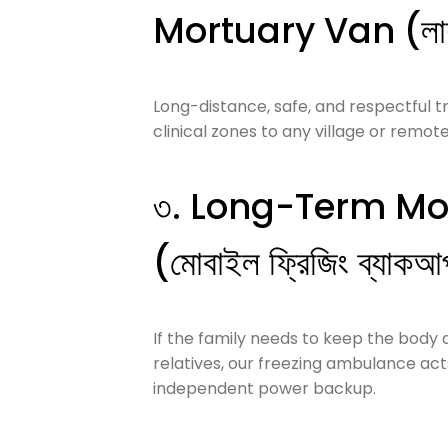
Mortuary Van (লাশবাহ
Long-distance,
safe,
and respectful t
clinical zones to any village or remote
৩. Long-Term Mo
(মোবাইল ফ্রিজিং ব্যাক
If the family needs to keep the body a
relatives,
our freezing ambulance acts
independent power backup.