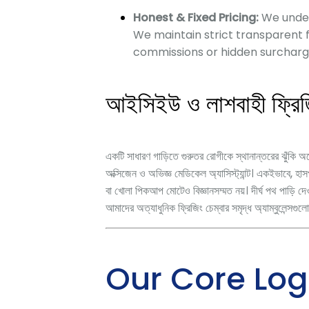
Honest & Fixed Pricing:
We unders
We maintain strict transparent 
commissions or hidden surcharg
আইসিইউ ও লাশবাহী ফ্রিজিং
একটি সাধারণ গাড়িতে গুরুতর রোগীকে স্থানান্তরের ঝুঁকি অ
অক্সিজেন ও অভিজ্ঞ মেডিকেল অ্যাসিস্ট্যান্ট। একইভাবে,
হাসপ
বা খোলা পিকআপ মোটেও বিজ্ঞানসম্মত নয়। দীর্ঘ পথ পাড়ি দে
আমাদের অত্যাধুনিক ফ্রিজিং চেম্বার সমৃদ্ধ অ্যাম্বুলেন্সগ
Our Core Log