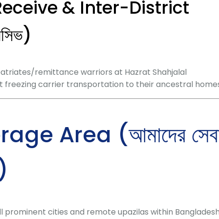
Receive & Inter-District
িসিভ)
atriates/remittance warriors at Hazrat Shahjalal
t freezing carrier transportation to their ancestral homes
age Area (আমাদের সেব
হ)
l prominent cities and remote upazilas within Bangladesh