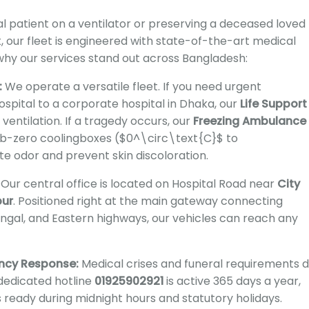
al patient on a ventilator or preserving a deceased loved
,
our fleet is engineered with state-of-the-art medical
why our services stand out across Bangladesh:
:
We operate a versatile fleet.
If you need urgent
hospital to a corporate hospital in Dhaka,
our
Life Support
ventilation.
If a tragedy occurs,
our
Freezing Ambulance
ub-zero coolingboxes (
$0^\circ\text{C}$
to
ate odor and prevent skin discoloration.
Our central office is located on Hospital Road near
City
pur
.
Positioned right at the main gateway connecting
ngal,
and Eastern highways,
our vehicles can reach any
ncy Response:
Medical crises and funeral requirements 
dedicated hotline
01925902921
is active 365 days a year,
eady during midnight hours and statutory holidays.