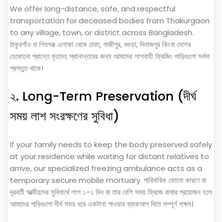
We offer long-distance, safe, and respectful
transportation for deceased bodies from Thakurgaon
to any village, town, or district across Bangladesh.
ঠাকুরগাঁও বা শিবগঞ্জ এলাকা থেকে ঢাকা, গাজীপুর, বগুড়া, দিনাজপুর কিংবা দেশের
যেকোনো প্রান্তে মৃতদেহ স্থানান্তরের জন্য আমাদের লাশবাহী ফ্রিজিং গাড়িগুলো সর্বদা
প্রস্তুত থাকে।
২. Long-Term Preservation (দীর্ঘ
সময় লাশ সংরক্ষণের সুবিধা)
If your family needs to keep the body preserved safely
at your residence while waiting for distant relatives to
arrive, our specialized freezing ambulance acts as a
temporary secure mobile mortuary. পারিবারিক কোনো কারণে বা
দূরবর্তী আত্মীয়দের সুবিধার্থে লাশ ১-২ দিন বা তার বেশি সময় ফ্রিজে রাখার প্রয়োজন হলে
আমাদের গাড়িগুলো দীর্ঘ সময় ধরে একটানা পাওয়ার ব্যাকআপ দিতে সম্পূর্ণ সক্ষম।