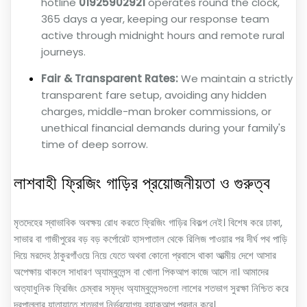
hotline
01925902921
operates round the clock,
365 days a year, keeping our response team
active through midnight hours and remote rural
journeys.
Fair & Transparent Rates:
We maintain a strictly
transparent fare setup, avoiding any hidden
charges, middle-man broker commissions, or
unethical financial demands during your family's
time of deep sorrow.
লাশবাহী ফ্রিজিং গাড়ির প্রয়োজনীয়তা ও গুরুত্ব
মৃতদেহের স্বাভাবিক অবক্ষয় রোধ করতে ফ্রিজিং গাড়ির বিকল্প নেই। বিশেষ করে ঢাকা,
সাভার বা গাজীপুরের বড় বড় কর্পোরেট হাসপাতাল থেকে রিলিজ পাওয়ার পর দীর্ঘ পথ পাড়ি
দিয়ে মরদেহ ঠাকুরগাঁওয়ে নিয়ে যেতে অথবা কোনো প্রবাসে থাকা আত্মীয় দেশে আসার
অপেক্ষায় থাকলে সাধারণ অ্যাম্বুলেন্স বা খোলা পিকআপ কাজে আসে না। আমাদের
অত্যাধুনিক ফ্রিজিং চেম্বার সমৃদ্ধ অ্যাম্বুলেন্সগুলো লাশের শতভাগ সুরক্ষা নিশ্চিত করে
দূরপাল্লার যাতায়াতে শতভাগ নির্ভরযোগ্য ব্যাকআপ প্রদান করে।