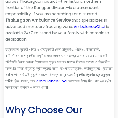
across Thakurgaon district—the historic northern
frontier of the Rangpur division—is a paramount
responsibility. If you are searching for a trusted
Thakurgaon Ambulance Service
that specializes in
advanced mortuary freezing vans,
AmbulanceChai
is
available 24/7 to stand by your family with complete
dedication.
উত্তরবঙ্গের দূরবর্তী শান্ত ও ঐতিহ্যবাহী জেলা ঠাকুরগাঁও, পীরগঞ্জ, বালিয়াডাঙ্গী,
রাণীশংকৈল ও ঠাকুরগাঁও আধুনিক সদর হাসপাতাল সংলগ্ন এলাকায় যেকোনো জরুরি
পরিস্থিতি কিংবা কোনো প্রিয়জনের মৃত্যুর পর তার মরদেহ নিরাপদ, সতেজ ও বিকৃতহীন
অবস্থায় নির্দিষ্ট গন্তব্যে স্থানান্তরের জন্য বিশেষায়িত ফ্রিজিং অ্যাম্বুলেন্সের প্রয়োজন
হয়। আপনি যদি এই মুহূর্তে সবচেয়ে বিশ্বস্ত ও দ্রুততম
ঠাকুরগাঁও ফ্রিজিং এ্যাম্বুলেন্স
সার্ভিস
খুঁজে থাকেন, তবে
AmbulanceChai
আপনাকে দিচ্ছে দিন-রাত ২৪ ঘণ্টা
নিরবচ্ছিন্ন মানবিক ও জরুরি সেবা।
Why Choose Our