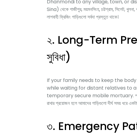
Dhanmondi to any village, town, or dis
Sina) থেকে গাজীপুর, ময়মনসিংহ, চট্টগ্রাম, সিলেট, খুলনা,
লাশবাহী ফ্রিজিং গাড়িগুলো সর্বদা প্রস্তুত থাকে।
২. Long-Term Preserv
সুবিধা)
If your family needs to keep the body
while waiting for distant relatives to
temporary secure mobile mortuary. পারিবারিক কোনো 
রাখার প্রয়োজন হলে আমাদের গাড়িগুলো দীর্ঘ সময় ধরে একটান
৩. Emergency Pa