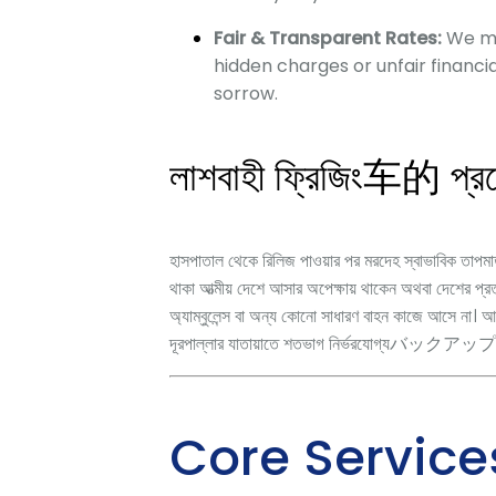
Fair & Transparent Rates:
We mai
hidden charges or unfair financi
sorrow.
লাশবাহী ফ্রিজিং车的 প্রয়
হাসপাতাল থেকে রিলিজ পাওয়ার পর মরদেহ স্বাভাবিক তাপমাত্রা
থাকা আত্মীয় দেশে আসার অপেক্ষায় থাকেন অথবা দেশের প্রত্
অ্যাম্বুলেন্স বা অন্য কোনো সাধারণ বাহন কাজে আসে না। আমাদ
দূরপাল্লার যাতায়াতে শতভাগ নির্ভরযোগ্যバックアップ প
Core Service