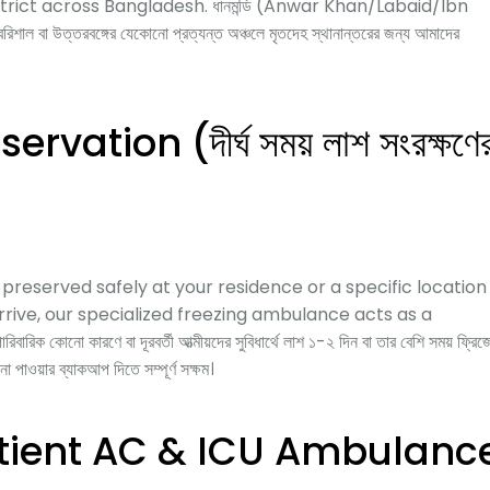
trict across Bangladesh. ধানমন্ডি (Anwar Khan/Labaid/Ibn
 বরিশাল বা উত্তরবঙ্গের যেকোনো প্রত্যন্ত অঞ্চলে মৃতদেহ স্থানান্তরের জন্য আমাদের
ation (দীর্ঘ সময় লাশ সংরক্ষণে
 preserved safely at your residence or a specific location
 arrive, our specialized freezing ambulance acts as a
কারণে বা দূরবর্তী আত্মীয়দের সুবিধার্থে লাশ ১-২ দিন বা তার বেশি সময় ফ্রিজ
া পাওয়ার ব্যাকআপ দিতে সম্পূর্ণ সক্ষম।
tient AC & ICU Ambulanc