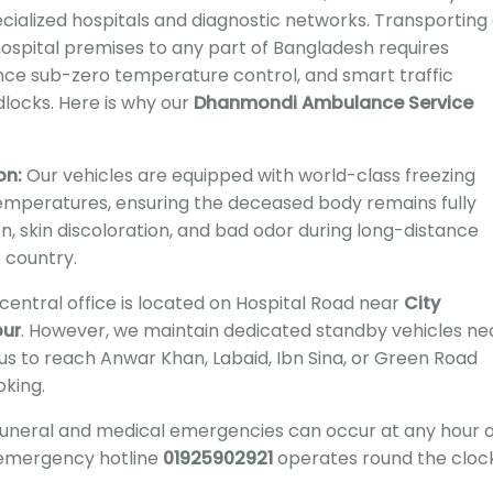
cialized hospitals and diagnostic networks. Transporting
spital premises to any part of Bangladesh requires
e sub-zero temperature control, and smart traffic
dlocks. Here is why our
Dhanmondi Ambulance Service
on:
Our vehicles are equipped with world-class freezing
emperatures, ensuring the deceased body remains fully
, skin discoloration, and bad odor during long-distance
e country.
central office is located on Hospital Road near
City
pur
. However, we maintain dedicated standby vehicles ne
us to reach Anwar Khan, Labaid, Ibn Sina, or Green Road
oking.
uneral and medical emergencies can occur at any hour o
 emergency hotline
01925902921
operates round the clock