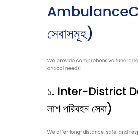
AmbulanceChai
সেবাসমূহ)
We provide comprehensive funeral log
critical needs:
১. Inter-District 
লাশ পরিবহন সেবা)
We offer long-distance, safe, and re