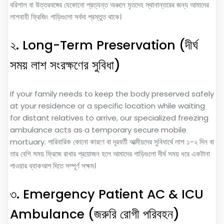
বরিশাল বা উত্তরবঙ্গের যেকোনো প্রত্যন্ত অঞ্চলে মৃতদেহ স্থানান্তরের জন্য আমাদের
লাশবাহী ফ্রিজিং গাড়িগুলো সর্বদা প্রস্তুত থাকে।
২. Long-Term Preservation (দীর্ঘ
সময় লাশ সংরক্ষণের সুবিধা)
If your family needs to keep the body preserved safely
at your residence or a specific location while waiting
for distant relatives to arrive, our specialized freezing
ambulance acts as a temporary secure mobile
mortuary. পারিবারিক কোনো কারণে বা দূরবর্তী আত্মীয়দের সুবিধার্থে লাশ ১-২ দিন বা
তার বেশি সময় ফ্রিজে রাখার প্রয়োজন হলে আমাদের গাড়িগুলো দীর্ঘ সময় ধরে একটানা
পাওয়ার ব্যাকআপ দিতে সম্পূর্ণ সক্ষম।
৩. Emergency Patient AC & ICU
Ambulance (জরুরি রোগী পরিবহন)